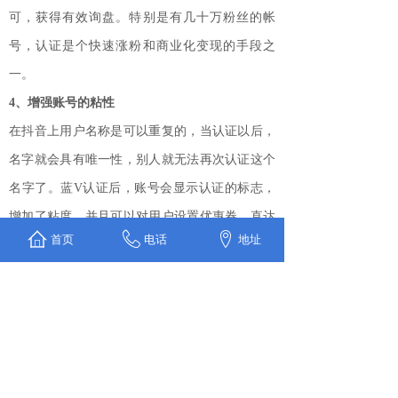
可，获得有效询盘。特别是有几十万粉丝的帐
号，认证是个快速涨粉和商业化变现的手段之
一。
4、增强账号的粘性
在抖音上用户名称是可以重复的，当认证以后，
名字就会具有唯一性，别人就无法再次认证这个
名字了。蓝V认证后，账号会显示认证的标志，
增加了粘度，并且可以对用户设置优惠券，直达
首页
电话
地址
自己的淘宝或是京东等店铺，用户还可以一键拨
通你，使用户与商家的距离再次缩短。
可以将某些视频置顶，可以将你想表述的都表现
在置顶视频里，让粉丝可以轻松找到并了解，增
加关注。
5、数据分析